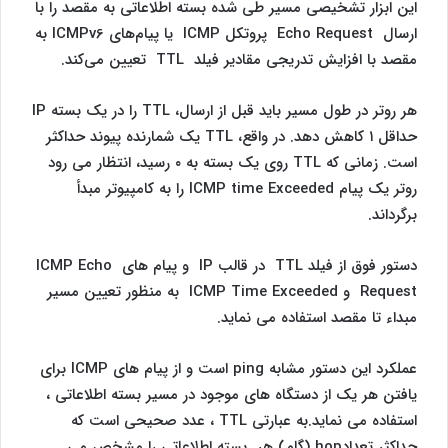
این ابزار تشخیصی مسیر طی شده بسته اطلاعاتی به مقصد را با
ارسال Echo Request پروتکل ICMP یا پیام‌های ICMPv6 به
مقصد با افزایش تدریجی مقادیر فیلد TTL تعیین می‌کند.
هر روتر در طول مسیر باید قبل از ارسال، TTL را در یک بسته IP
حداقل ۱ کاهش دهد. در واقع، TTL یک شمارنده پیوند حداکثر
است. زمانی که TTL روی یک بسته به ۰ رسید، انتظار می رود
روتر یک پیام ICMP time Exceeded را به کامپیوتر مبدأ
برگرداند.
دستور فوق از فیلد TTL در قالب IP و پیام های ICMP Echo
Request و ICMP Time Exceeded به منظور تعیین مسیر
مبداء تا مقصد استفاده می نماید.
عملکرد این دستور مشابه ping است و از پیام های ICMP برای
یافتن هر یک از دستگاه های موجود در مسیر بسته اطلاعاتی ،
استفاده می نماید.به عبارتی TTL ، عدد صحیحی است که
حداکثر تعدادhop (گام) هر بسته اطلاعاتی را مشخص می