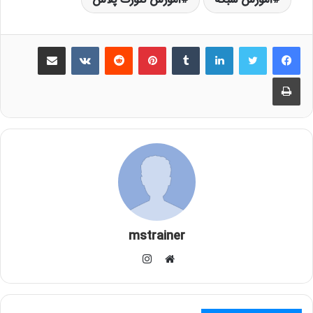
لینکدین
‫تامبلر
‫پین‌ترست
‫رددیت
‫VKontakte
اشتراک گذاری از طریق ایمیل
چاپ
mstrainer
اینستاگرام
وبسایت