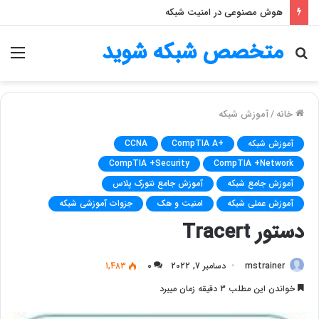
هوش مصنوعی در امنیت شبکه
متخصص شبکه شوید
جستجو
منو
برای
خانه
/
آموزش شبکه
آموزش شبکه
+CompTIA A
CCNA
CompTIA +Security
CompTIA +Network
آموزش جامع شبکه
آموزش جامع نتورک پلاس
آموزش عملی شبکه
امنیت و هک
جزوات آموزشی شبکه
دستور Tracert
mstrainer
دسامبر 7, 2022
۰
1,483
خواندن این مطلب 3 دقیقه زمان میبرد